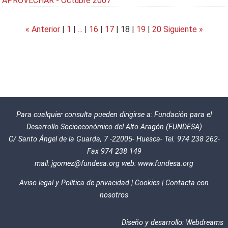
APROVECHAR - Octubre 2007
« Anterior
|
1
|
...
|
16
|
17
|
18
|
19
|
20
Siguiente »
Para cualquier consulta pueden dirigirse a: Fundación para el
Desarrollo Socioeconómico del Alto Aragón (FUNDESA)
C/ Santo Ángel de la Guarda, 7 -22005- Huesca- Tel. 974 238 262-
Fax 974 238 149
mail:
jgomez@fundesa.org
web:
www.fundesa.org
Aviso legal y Política de privacidad
|
Cookies
|
Contacta con
nosotros
Diseño y desarrollo:
Webdreams