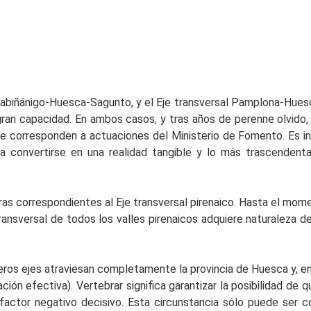
Sabiñánigo-Huesca-Sagunto, y el Eje transversal Pamplona-Hue
ran capacidad. En ambos casos, y tras años de perenne olvido,
orresponden a actuaciones del Ministerio de Fomento. Es inú­ti
 convertirse en una realidad tangible y lo más trascendental
ras correspondientes al Eje transversal pirenaico. Hasta el mo
ansversal de todos los valles pirenaicos adquiere naturaleza de
os ejes atraviesan completamente la provincia de Huesca y, en c
n efectiva). Vertebrar significa garantizar la posibilidad de q
n factor negativo decisivo. Esta circunstancia sólo puede ser 