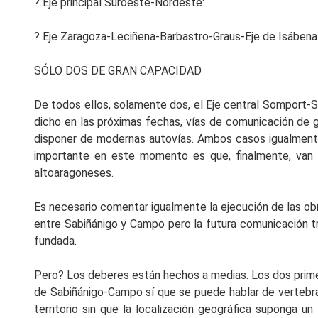
? Eje principal Suroeste-Nordeste:
? Eje Zaragoza-Leciñena-Barbastro-Graus-Eje de Isábena
SÓLO DOS DE GRAN CAPACIDAD
De todos ellos, solamente dos, el Eje central Somport-
dicho en las próximas fechas, vías de comunicación de g
disponer de modernas autovías. Ambos casos igualmente c
importante en este momento es que, finalmente, van a
altoaragoneses.
Es necesario comentar igualmente la ejecución de las ob
entre Sabiñánigo y Campo pero la futura comunicación tr
fundada.
Pero? Los deberes están hechos a medias. Los dos primer
de Sabiñánigo-Campo sí que se puede hablar de vertebració
territorio sin que la localización geográfica suponga u