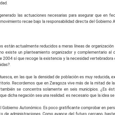
dad.
enerado las actuaciones necesarias para asegurar que en fec
 movimiento recae bajo la responsabilidad directa del Gobierno 
os están actualmente reducidos a meras líneas de organización d
no existe un planteamiento organizador y complementario al d
 2004 sí que recoge la existencia y la necesidad vertebradora 
idas?.
uesca, en las que la densidad de población es muy reducida, e
territorio. Recordemos que en Zaragoza vive más de la mitad de 
 también se concentra solamente en seis municipios. ¿Es és
ue dicha negación sea una realidad. es necesario que la idea se 
al Gobierno Autonómico. Es poco gratificante comprobar en pers
to de administraciones. Como avance del futuro cercano, baste