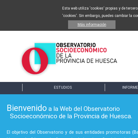
Esta web utiliza 'cookies' propias y de tercer
'cookies'. Sin embargo, puedes cambiar la co
Más información
ESTUDIOS
INFORME
Bienvenido
a la Web del Observatorio
Socioeconómico de la Provincia de Huesca.
El objetivo del Observatorio y de sus entidades promotoras (B