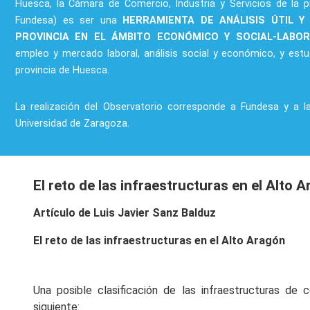
Huesca, la Cámara de Comercio, Industria y Servicios de la p
Fundesa) es ser una
HERRAMIENTA DE ANÁLISIS ÚTIL Y
PROVINCIA EN EL ÁMBITO ECONÓMICO Y SOCIAL-LABO
empleo y mercado laboral, análisis social y económico, y estu
provincia de Huesca.
La realización del Observatorio corresponde a Fundesa y a l
Universidad de Zaragoza.
El reto de las infraestructuras en el Alto 
Artículo de Luis Javier Sanz Balduz
El reto de las infraestructuras en el Alto Aragón
Una posible clasificación de las infraestructuras de
siguiente: