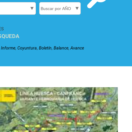
ES
SQUEDA
,
,
,
,
,
Informe
Coyuntura
Boletín
Balance
Avance