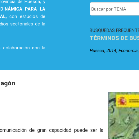
rovincia de Huesca, y
 DINÁMICA PARA LA
RAL,
con estudios de
dios sectoriales de la
BUSQUEDAS FRECUENT
TÉRMINOS DE BÚ
a colaboración con la
,
,
Huesca
2014
Economía
Aragón
 comunicación de gran capacidad puede ser la