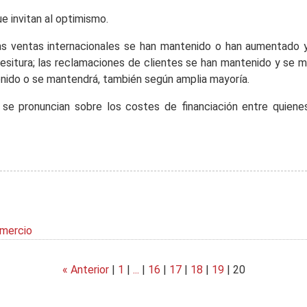
e invitan al optimismo.
las ventas internacionales se han mantenido o han aumentado
esitura; las reclamaciones de clientes se han mantenido y se 
enido o se mantendrá, también según amplia mayoría.
 se pronuncian sobre los costes de financiación entre quie
omercio
« Anterior
|
1
|
...
|
16
|
17
|
18
|
19
|
20