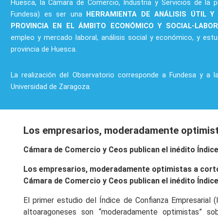
Huesca, la Cámara de Comercio, Industria y Servicios de la p
Fundesa) es ser una
HERRAMIENTA DE ANÁLISIS ÚTIL Y
PROVINCIA EN EL ÁMBITO ECONÓMICO Y SOCIAL-LABO
empleo y mercado laboral, análisis social y económico, y estu
provincia de Huesca.
La realización del Observatorio corresponde a Fundesa y a l
Universidad de Zaragoza.
Los empresarios, moderadamente optimist
Cámara de Comercio y Ceos publican el inédito Índice
Los empresarios, moderadamente optimistas a cort
Cámara de Comercio y Ceos publican el inédito Índice
El primer estudio del Índice de Confianza Empresarial (
altoaragoneses son “moderadamente optimistas” so