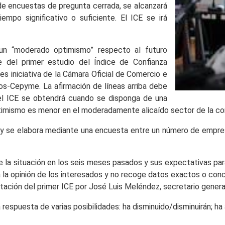
 de encuestas de pregunta cerrada, se alcanzará
mpo significativo o suficiente. El ICE se irá
un “moderado optimismo” respecto al futuro
e del primer estudio del Índice de Confianza
e es iniciativa de la Cámara Oficial de Comercio e
os-Cepyme. La afirmación de líneas arriba debe
del ICE se obtendrá cuando se disponga de una
 optimismo es menor en el moderadamente alicaído sector de la co
 y se elabora mediante una encuesta entre un número de empresas
 la situación en los seis meses pasados y sus expectativas para
la opinión de los interesados y no recoge datos exactos o conc
ntación del primer ICE por José Luis Meléndez, secretario gener
a respuesta de varias posibilidades: ha disminuido/disminuirán