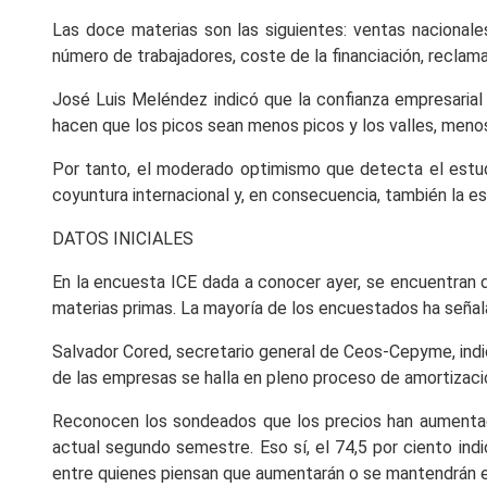
Las doce materias son las siguientes: ventas nacionales
número de trabajadores, coste de la financiación, reclama
José Luis Meléndez indicó que la confianza empresarial
hacen que los picos sean menos picos y los valles, menos
Por tanto, el moderado optimismo que detecta el estudi
coyuntura internacional y, en consecuencia, también la es
DATOS INICIALES
En la encuesta ICE dada a conocer ayer, se encuentran d
materias primas. La mayoría de los encuestados ha señalad
Salvador Cored, secretario general de Ceos-Cepyme, ind
de las empresas se halla en pleno proceso de amortizaci
Reconocen los sondeados que los precios han aumentado 
actual segundo semestre. Eso sí, el 74,5 por ciento ind
entre quienes piensan que aumentarán o se mantendrán en