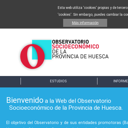
Esta web utiliza 'cookies' propias y de tercer
'cookies'. Sin embargo, puedes cambiar la co
Más información
ESTUDIOS
INFORME
Bienvenido
a la Web del Observatorio
Socioeconómico de la Provincia de Huesca.
El objetivo del Observatorio y de sus entidades promotoras (B