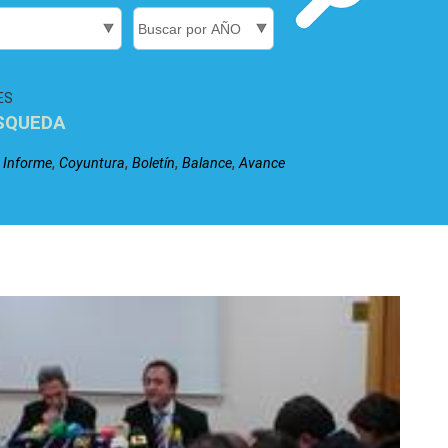
ES
SQUEDA
,
,
,
,
,
Informe
Coyuntura
Boletín
Balance
Avance