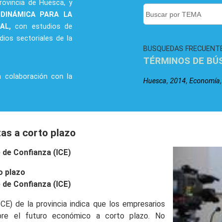
rovincia de Huesca, y
 DINÁMICA PARA LA
RAL,
con estudios de
dios sectoriales de la
BUSQUEDAS FRECUENT
TÉRMINOS DE BÚ
a colaboración con la
,
,
Huesca
2014
Economía
as a corto plazo
 de Confianza (ICE)
o plazo
 de Confianza (ICE)
ICE) de la provincia indica que los empresarios
bre el futuro económico a corto plazo. No