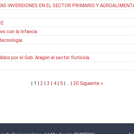
AS INVERSIONES EN EL SECTOR PRIMARIO Y AGROALIMENT
CE
s con la Infancia
 tecnología
dos por el Gob. Aragón al sector frutícola.
|
1
|
2
|
3
|
4
|
5
|
...
|
20
Siguiente »