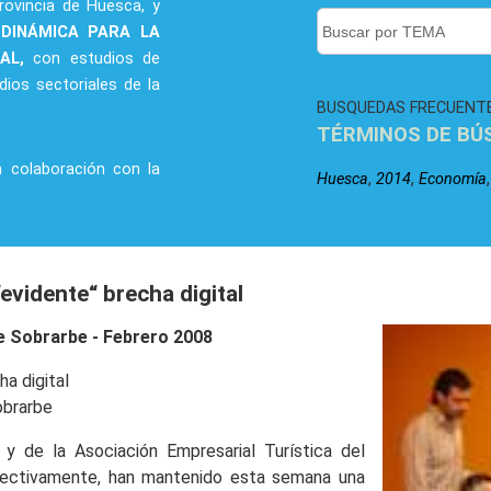
rovincia de Huesca, y
 DINÁMICA PARA LA
RAL,
con estudios de
dios sectoriales de la
BUSQUEDAS FRECUENT
TÉRMINOS DE BÚ
a colaboración con la
,
,
Huesca
2014
Economía
evidente“ brecha digital
e Sobrarbe - Febrero 2008
a digital
obrarbe
de la Asociación Empresarial Turística del
spectivamente, han mantenido esta semana una