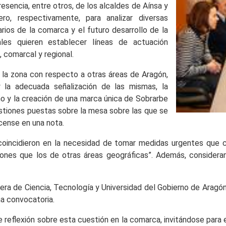
resencia, entre otros, de los alcaldes de Aínsa y
o, respectivamente, para analizar diversas
ios de la comarca y el futuro desarrollo de la
les quieren establecer líneas de actuación
, comarcal y regional.
 la zona con respecto a otras áreas de Aragón,
y la adecuada señalización de las mismas, la
o y la creación de una marca única de Sobrarbe
estiones puestas sobre la mesa sobre las que se
scense en una nota.
 coincidieron en la necesidad de tomar medidas urgentes que c
iones que los de otras áreas geográficas”. Además, considera
jera de Ciencia, Tecnología y Universidad del Gobierno de Aragón
ma convocatoria.
e reflexión sobre esta cuestión en la comarca, invitándose para e