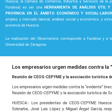
Huesca, la Cámara de Comercio, Industria y Servicios de la p
Fundesa) es ser una
HERRAMIENTA DE ANÁLISIS ÚTIL Y
PROVINCIA EN EL ÁMBITO ECONÓMICO Y SOCIAL-LABO
empleo y mercado laboral, análisis social y económico, y estu
provincia de Huesca.
La realización del Observatorio corresponde a Fundesa y a l
Universidad de Zaragoza.
Los empresarios urgen medidas contra la “
Reunión de CEOS-CEPYME y la asociación turística d
Los empresarios urgen medidas contra la “evidente“ brech
Reunión de CEOS-CEPYME y la asociación turística de S
HUESCA.- Los presidentes de CEOS-CEPYME Huesca y 
Sobrarbe, José Luis López y Miguel Ángel García, re