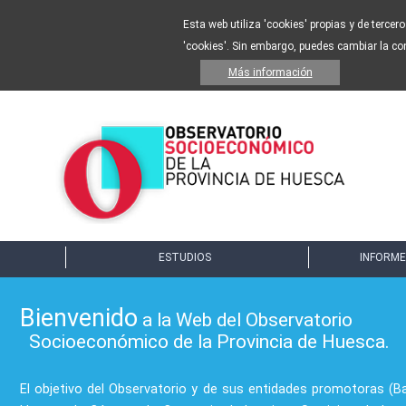
Esta web utiliza 'cookies' propias y de tercer
'cookies'. Sin embargo, puedes cambiar la co
Más información
ESTUDIOS
INFORME
Bienvenido
a la Web del Observatorio
Socioeconómico de la Provincia de Huesca.
El objetivo del Observatorio y de sus entidades promotoras (B