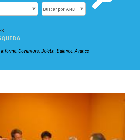
ES
SQUEDA
,
,
,
,
,
Informe
Coyuntura
Boletín
Balance
Avance