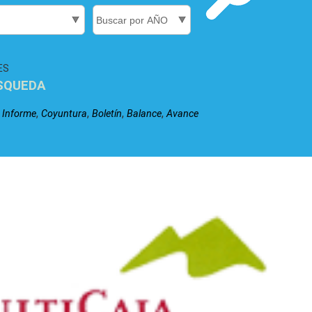
ES
SQUEDA
,
,
,
,
,
Informe
Coyuntura
Boletín
Balance
Avance