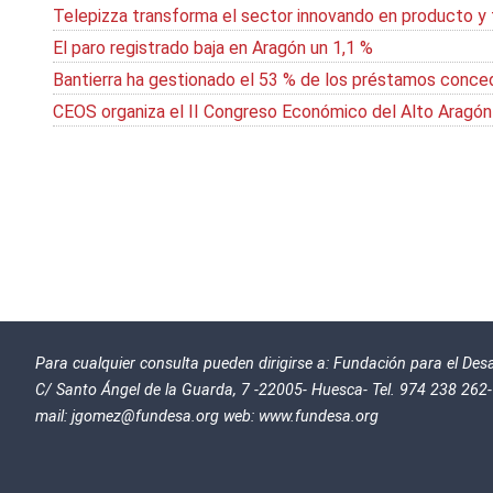
Telepizza transforma el sector innovando en producto y
El paro registrado baja en Aragón un 1,1 %
Bantierra ha gestionado el 53 % de los préstamos concedi
CEOS organiza el II Congreso Económico del Alto Aragón
Para cualquier consulta pueden dirigirse a: Fundación para el De
C/ Santo Ángel de la Guarda, 7 -22005- Huesca- Tel. 974 238 262
mail:
jgomez@fundesa.org
web:
www.fundesa.org