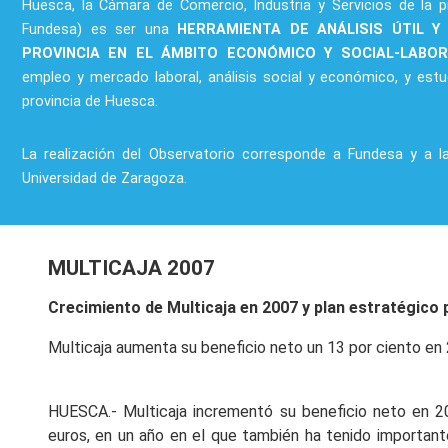
Huesca, la Cámara de Comercio, Industria y Servicios de la p
Fundesa) es ser una
HERRAMIENTA DE ANÁLISIS ÚTIL Y
PROVINCIA EN EL ÁMBITO ECONÓMICO Y SOCIAL-LABO
empleo y mercado laboral, análisis social y económico, y estu
provincia de Huesca.
La realización del Observatorio corresponde a Fundesa y a l
Universidad de Zaragoza.
MULTICAJA 2007
Crecimiento de Multicaja en 2007 y plan estratégico 
Multicaja aumenta su beneficio neto un 13 por ciento en
HUESCA.- Multicaja incrementó su beneficio neto en 2
euros, en un año en el que también ha tenido importante