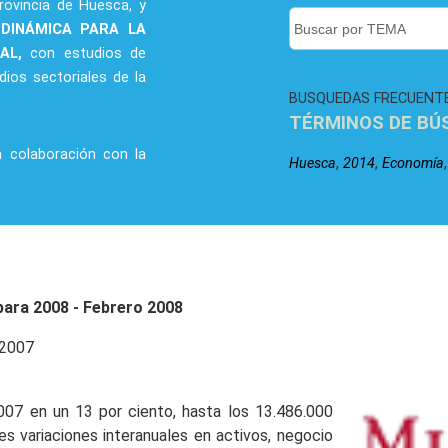
rovincia de Huesca, y
 DINÁMICA PARA LA
RAL,
con estudios de
dios sectoriales de la
BUSQUEDAS FRECUENT
TÉRMINOS DE BÚ
a colaboración con la
,
,
Huesca
2014
Economía
para 2008 - Febrero 2008
 2007
007 en un 13 por ciento, hasta los 13.486.000
s variaciones interanuales en activos, negocio