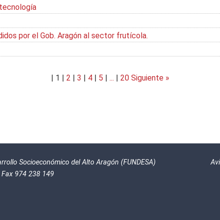
 tecnología
dos por el Gob. Aragón al sector frutícola.
|
1
|
2
|
3
|
4
|
5
|
...
|
20
Siguiente »
sarrollo Socioeconómico del Alto Aragón (FUNDESA)
Avi
- Fax 974 238 149