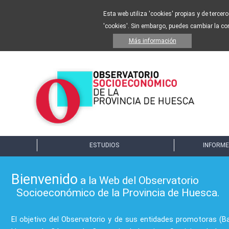
Esta web utiliza 'cookies' propias y de tercer
'cookies'. Sin embargo, puedes cambiar la co
Más información
ESTUDIOS
INFORME
Bienvenido
a la Web del Observatorio
Socioeconómico de la Provincia de Huesca.
El objetivo del Observatorio y de sus entidades promotoras (B