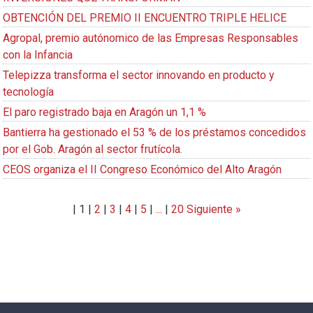
OBTENCIÓN DEL PREMIO II ENCUENTRO TRIPLE HELICE
Agropal, premio autónomico de las Empresas Responsables
con la Infancia
Telepizza transforma el sector innovando en producto y
tecnología
El paro registrado baja en Aragón un 1,1 %
Bantierra ha gestionado el 53 % de los préstamos concedidos
por el Gob. Aragón al sector frutícola.
CEOS organiza el II Congreso Económico del Alto Aragón
|
1
|
2
|
3
|
4
|
5
|
...
|
20
Siguiente »