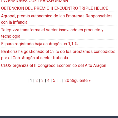
INVERSIONES QUE TRANSFORMAN
OBTENCIÓN DEL PREMIO II ENCUENTRO TRIPLE HELICE
Agropal, premio autónomico de las Empresas Responsables
con la Infancia
Telepizza transforma el sector innovando en producto y
tecnología
El paro registrado baja en Aragón un 1,1 %
Bantierra ha gestionado el 53 % de los préstamos concedidos
por el Gob. Aragón al sector frutícola.
CEOS organiza el II Congreso Económico del Alto Aragón
|
1
|
2
|
3
|
4
|
5
|
...
|
20
Siguiente »