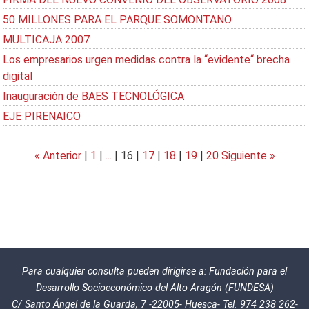
50 MILLONES PARA EL PARQUE SOMONTANO
MULTICAJA 2007
Los empresarios urgen medidas contra la “evidente“ brecha
digital
Inauguración de BAES TECNOLÓGICA
EJE PIRENAICO
« Anterior
|
1
|
...
|
16
|
17
|
18
|
19
|
20
Siguiente »
Para cualquier consulta pueden dirigirse a: Fundación para el
Desarrollo Socioeconómico del Alto Aragón (FUNDESA)
C/ Santo Ángel de la Guarda, 7 -22005- Huesca- Tel. 974 238 262-