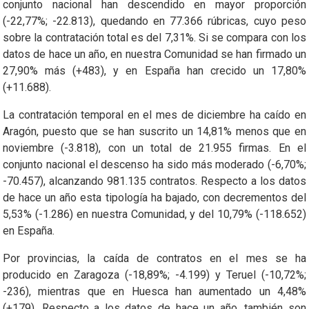
conjunto nacional han descendido en mayor proporción
(-22,77%; -22.813), quedando en 77.366 rúbricas, cuyo peso
sobre la contratación total es del 7,31%. Si se compara con los
datos de hace un año, en nuestra Comunidad se han firmado un
27,90% más (+483), y en España han crecido un 17,80%
(+11.688).
La contratación temporal en el mes de diciembre ha caído en
Aragón, puesto que se han suscrito un 14,81% menos que en
noviembre (-3.818), con un total de 21.955 firmas. En el
conjunto nacional el descenso ha sido más moderado (-6,70%;
-70.457), alcanzando 981.135 contratos. Respecto a los datos
de hace un año esta tipología ha bajado, con decrementos del
5,53% (-1.286) en nuestra Comunidad, y del 10,79% (-118.652)
en España.
Por provincias, la caída de contratos en el mes se ha
producido en Zaragoza (-18,89%; -4.199) y Teruel (-10,72%;
-236), mientras que en Huesca han aumentado un 4,48%
(+179). Respecto a los datos de hace un año, también son