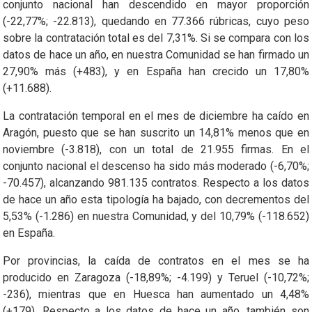
conjunto nacional han descendido en mayor proporción
(-22,77%; -22.813), quedando en 77.366 rúbricas, cuyo peso
sobre la contratación total es del 7,31%. Si se compara con los
datos de hace un año, en nuestra Comunidad se han firmado un
27,90% más (+483), y en España han crecido un 17,80%
(+11.688).
La contratación temporal en el mes de diciembre ha caído en
Aragón, puesto que se han suscrito un 14,81% menos que en
noviembre (-3.818), con un total de 21.955 firmas. En el
conjunto nacional el descenso ha sido más moderado (-6,70%;
-70.457), alcanzando 981.135 contratos. Respecto a los datos
de hace un año esta tipología ha bajado, con decrementos del
5,53% (-1.286) en nuestra Comunidad, y del 10,79% (-118.652)
en España.
Por provincias, la caída de contratos en el mes se ha
producido en Zaragoza (-18,89%; -4.199) y Teruel (-10,72%;
-236), mientras que en Huesca han aumentado un 4,48%
(+179). Respecto a los datos de hace un año, también son