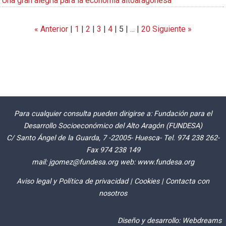
Una gran alegria para la economia altoaragonesa
« Anterior
|
1
|
2
|
3
|
4
|
5
|
...
|
20
Siguiente »
Para cualquier consulta pueden dirigirse a: Fundación para el
Desarrollo Socioeconómico del Alto Aragón (FUNDESA)
C/ Santo Ángel de la Guarda, 7 -22005- Huesca- Tel. 974 238 262-
Fax 974 238 149
mail:
jgomez@fundesa.org
web:
www.fundesa.org
Aviso legal y Política de privacidad
|
Cookies
|
Contacta con
nosotros
Diseño y desarrollo:
Webdreams