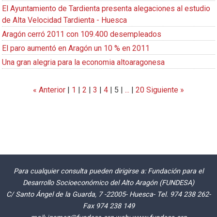
El Ayuntamiento de Tardienta presenta alegaciones al estudio
de Alta Velocidad Tardienta - Huesca
Aragón cerró 2011 con 109.400 desempleados
El paro aumentó en Aragón un 10 % en 2011
Una gran alegria para la economia altoaragonesa
« Anterior
|
1
|
2
|
3
|
4
|
5
|
...
|
20
Siguiente »
Para cualquier consulta pueden dirigirse a: Fundación para el
Desarrollo Socioeconómico del Alto Aragón (FUNDESA)
C/ Santo Ángel de la Guarda, 7 -22005- Huesca- Tel. 974 238 262-
Fax 974 238 149