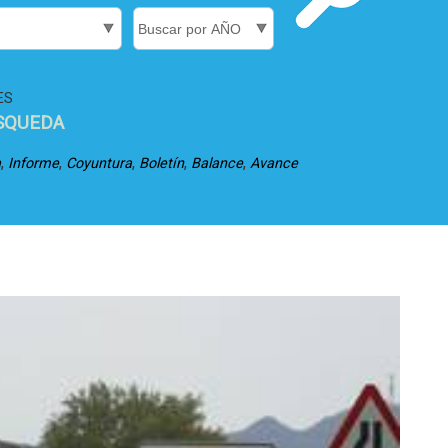
ES
SQUEDA
,
,
,
,
,
a
Informe
Coyuntura
Boletín
Balance
Avance