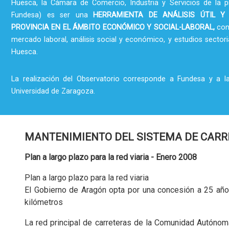
Huesca, la Cámara de Comercio, Industria y Servicios de la p
Fundesa) es ser una
HERRAMIENTA DE ANÁLISIS ÚTIL Y
PROVINCIA EN EL ÁMBITO ECONÓMICO Y SOCIAL-LABORAL,
con
mercado laboral, análisis social y económico, y estudios sectori
Huesca.
La realización del Observatorio corresponde a Fundesa y a l
Universidad de Zaragoza.
MANTENIMIENTO DEL SISTEMA DE CAR
Plan a largo plazo para la red viaria - Enero 2008
Plan a largo plazo para la red viaria
El Gobierno de Aragón opta por una concesión a 25 años
kilómetros
La red principal de carreteras de la Comunidad Autónoma