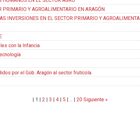
S HUMANOS EN EL SECTOR AGRO
R PRIMARIO Y AGROALIMENTARIO EN ARAGÓN
AS INVERSIONES EN EL SECTOR PRIMARIO Y AGROALIMENTA
E
es con la Infancia
tecnología
dos por el Gob. Aragón al sector frutícola.
|
1
|
2
|
3
|
4
|
5
|
...
|
20
Siguiente »