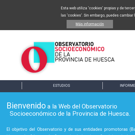
Esta web utiliza 'cookies' propias y de terc
las 'cookies'. Sin embargo, puedes cambiar 
Más información
ESTUDIOS
INFORME
Bienvenido
a la Web del Observatorio
Socioeconómico de la Provincia de Huesca.
El objetivo del Observatorio y de sus entidades promotoras (B