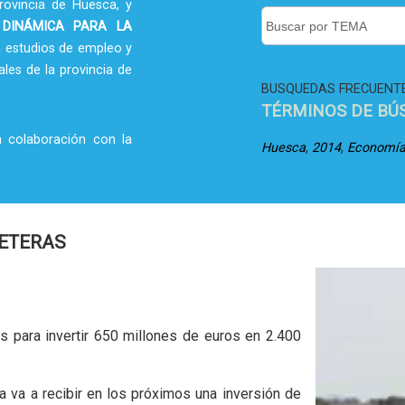
rovincia de Huesca, y
 DINÁMICA PARA LA
 estudios de empleo y
ales de la provincia de
BUSQUEDAS FRECUENT
TÉRMINOS DE BÚ
a colaboración con la
,
,
Huesca
2014
Economí
RETERAS
 para invertir 650 millones de euros en 2.400
 va a recibir en los próximos una inversión de