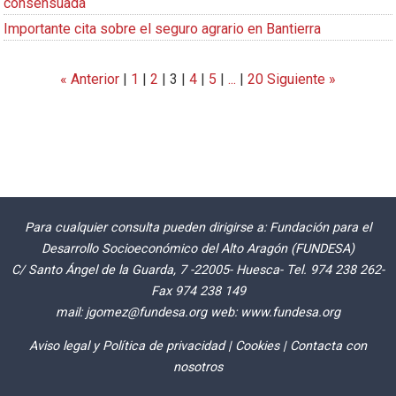
consensuada
Importante cita sobre el seguro agrario en Bantierra
« Anterior
|
1
|
2
|
3
|
4
|
5
|
...
|
20
Siguiente »
Para cualquier consulta pueden dirigirse a: Fundación para el
Desarrollo Socioeconómico del Alto Aragón (FUNDESA)
C/ Santo Ángel de la Guarda, 7 -22005- Huesca- Tel. 974 238 262-
Fax 974 238 149
mail:
jgomez@fundesa.org
web:
www.fundesa.org
Aviso legal y Política de privacidad
|
Cookies
|
Contacta con
nosotros